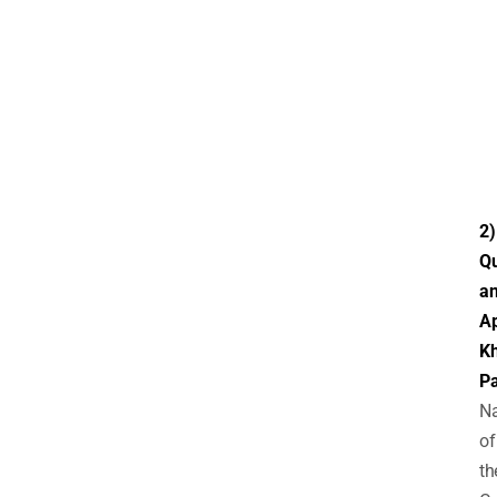
2)
Q
a
Ap
Kh
P
N
of
th