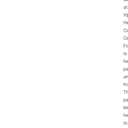
at
Vi
He
Ca
Ce
F
is
he
pa
a
ho
Th
pa
br
he
to