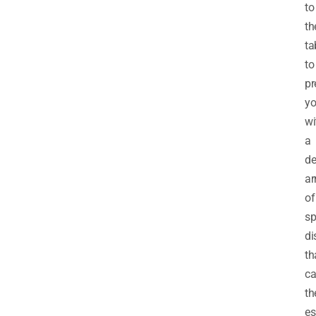
to
th
ta
to
pr
y
wi
a
de
ar
of
sp
di
th
ca
th
es