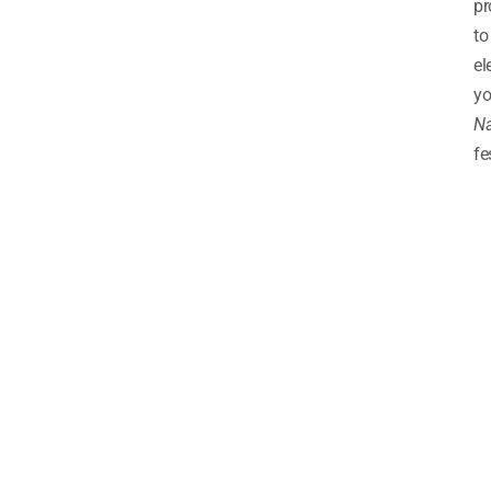
pr
to
el
yo
Na
fe