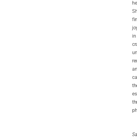
he
S
fi
jo
in
cr
un
re
a
ca
th
es
th
ph
S