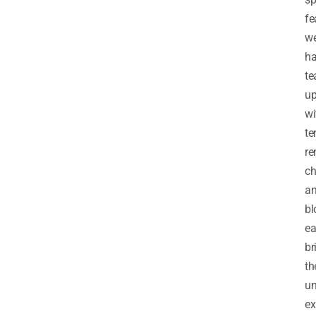
fe
w
h
t
u
wi
te
r
ch
a
bl
e
br
th
un
ex