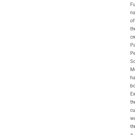
Fu
n
of
th
cr
Pa
P
So
M
ha
bo
Ex
th
cu
wo
th
a