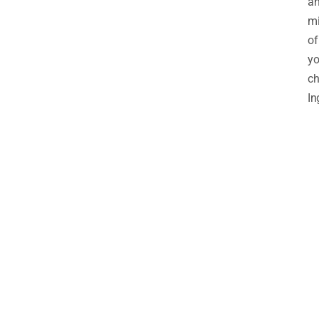
a
mi
of
yo
ch
In