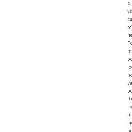
a
vi
cu
of
re
Fo
m
b
lo
no
c
be
th
jo
of
sp
ho