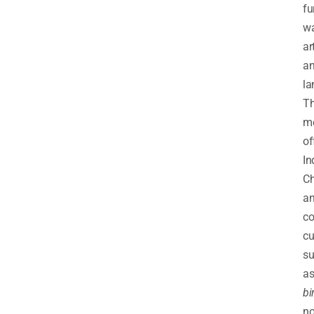
fu
wa
art
a
la
T
m
of
In
Ch
a
co
cu
s
a
bi
no