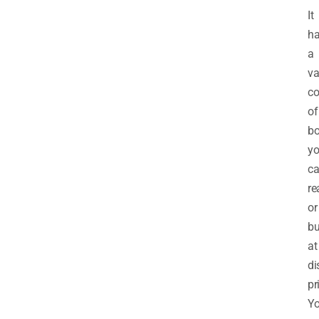
It
h
a
va
co
of
b
y
c
re
or
b
at
di
pr
Y