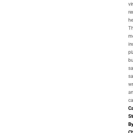
vi
re
he
T
m
in
pi
bu
sa
sa
wr
a
ca
C
St
B
Ch