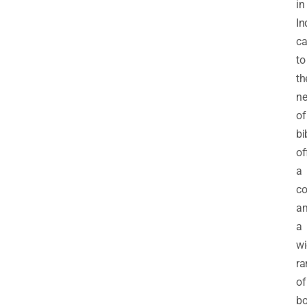
in
In
ca
to
th
ne
of
bi
of
a
co
am
a
wi
ra
of
bo