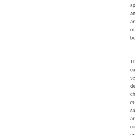
sp
art
a
m
bo
T
ca
se
de
ch
m
sa
a
co
a