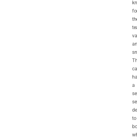
k
fo
th
te
va
a
sn
T
ca
h
a
se
se
de
to
bo
wh