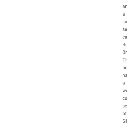
a
a
lo
se
ca
B
Bn
T
bo
h
a
we
cu
se
of
Si