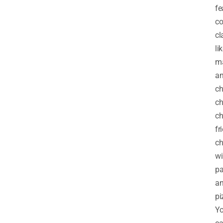
fe
co
cl
li
m
a
ch
chi
ch
fri
ch
wi
pa
a
pi
Y