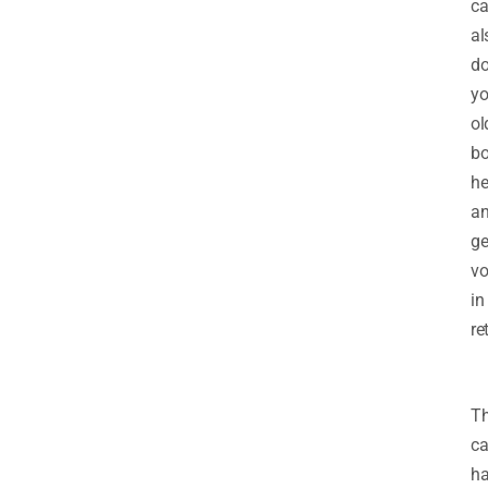
c
al
do
yo
ol
b
he
a
ge
vo
in
re
T
ca
h