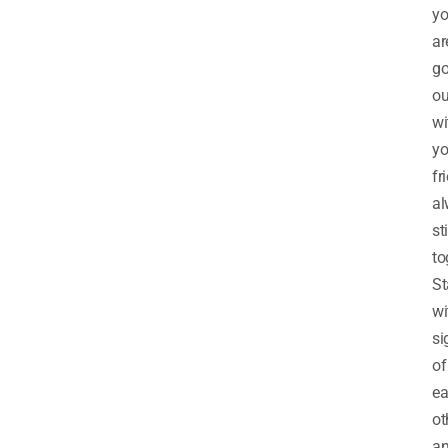
y
ar
go
ou
wi
yo
fr
al
st
to
St
wi
si
of
e
ot
a