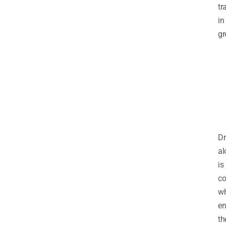
tr
in
gr
Dr
al
is
c
w
en
th