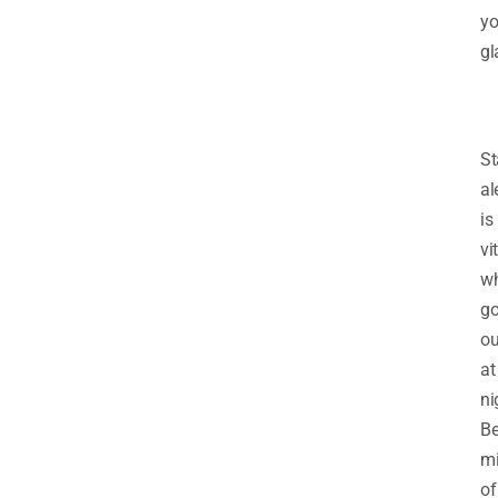
yo
gl
St
al
is
vi
w
go
ou
at
ni
B
mi
of