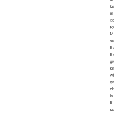
ke
in
co
to
M
su
th
th
gr
k
wh
ev
el
is.
If
s