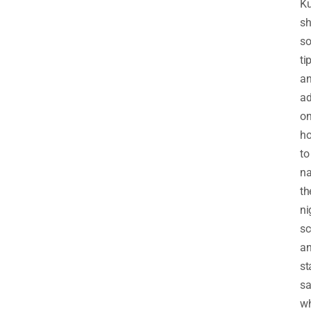
K
sh
s
ti
a
ad
o
h
to
na
th
ni
sc
a
st
sa
wh