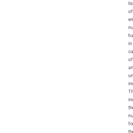
lis
of
e
n
h
in
ca
of
a
un
in
Th
in
th
n
fo
th