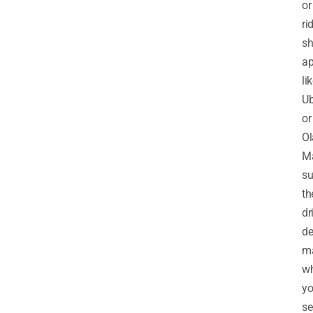
or
ri
sh
a
li
Ub
or
Ol
M
su
th
dr
de
m
w
y
se