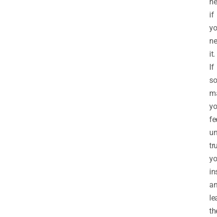
he
if
y
n
it.
If
s
m
y
fe
un
tr
yo
in
a
le
th