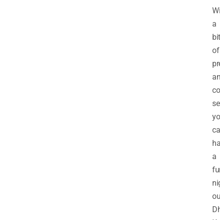
Wi
a
bi
of
pr
a
c
se
y
c
h
a
fu
ni
ou
D