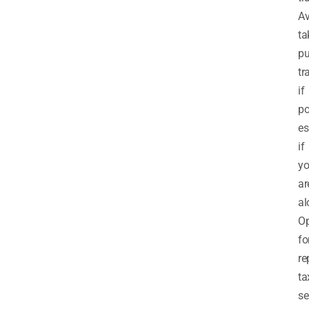
Av
ta
pu
tr
if
po
es
if
y
ar
al
Op
fo
re
ta
se