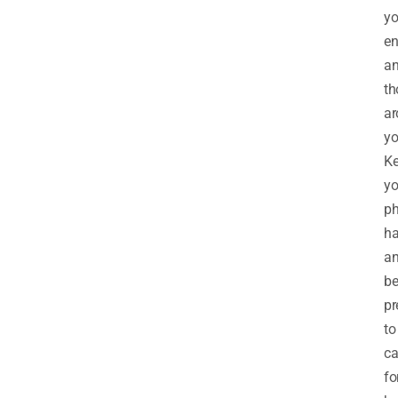
yo
en
a
th
ar
yo
K
yo
p
h
a
b
pr
to
ca
fo