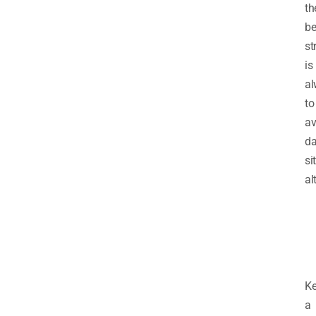
th
be
st
is
al
to
av
da
si
al
K
a