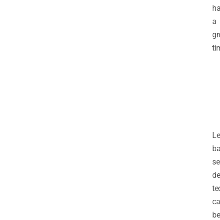
ha
a
gr
ti
Le
ba
se
de
te
c
b