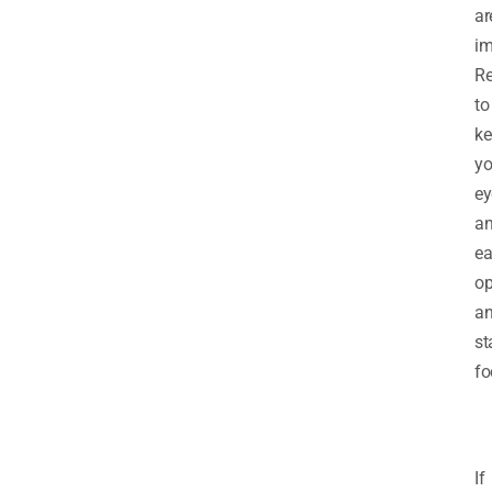
ar
im
R
to
ke
yo
ey
a
ea
o
a
st
fo
If