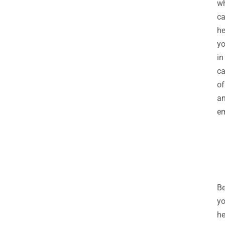
w
c
he
y
in
ca
of
a
em
Be
y
h