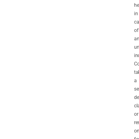
he
in
ca
of
a
un
in
Co
ta
a
se
de
cl
or
re
on