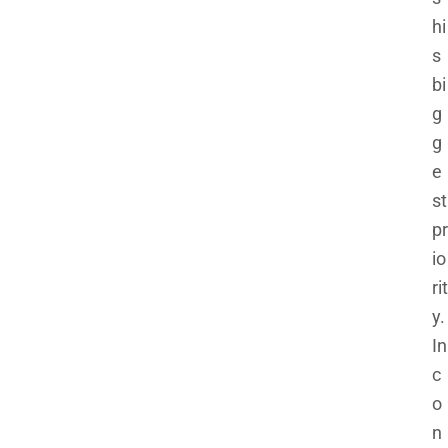
hi
s
bi
g
g
e
st
pr
io
rit
y.
In
c
o
n