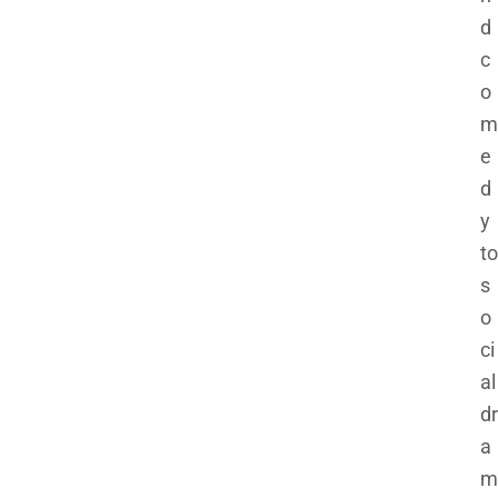
d
c
o
m
e
d
y
to
s
o
ci
al
dr
a
m