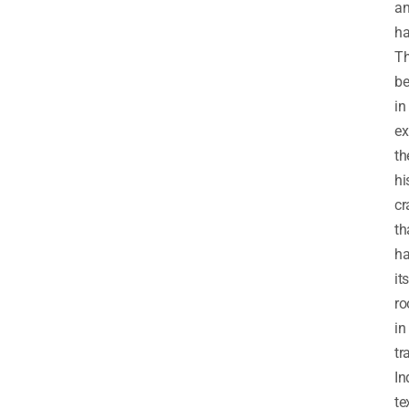
a
ha
T
be
in
ex
th
hi
cr
th
h
its
ro
in
tr
In
te