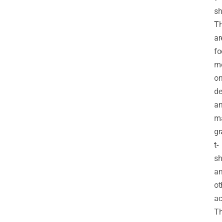
sh
T
ar
fo
mo
o
de
a
ma
gr
t-
sh
a
ot
ac
T