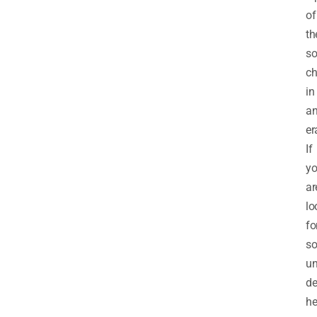
of
th
so
c
in
a
er
If
y
ar
lo
fo
s
un
de
he