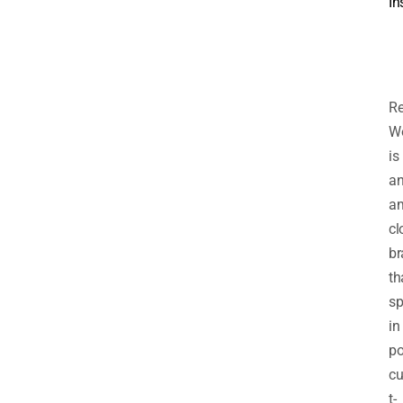
In
R
Wo
is
a
a
cl
br
th
sp
in
p
cu
t-