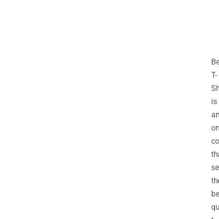
B
T-
Sh
is
a
on
c
th
se
th
be
qu