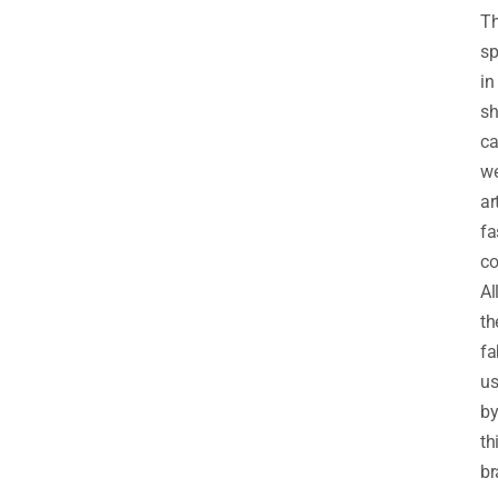
T
sp
in
sh
ca
we
ar
fa
co
Al
th
fa
u
b
th
br