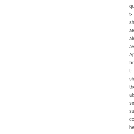
qu
t-
sh
ar
al
av
Ap
f
t-
sh
th
al
se
su
co
he