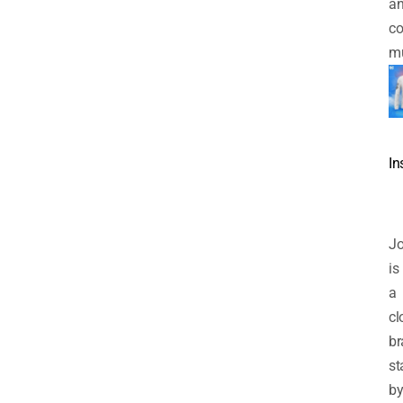
a
co
m
In
J
is
a
cl
br
st
b