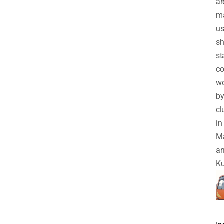
ar
m
us
sh
st
co
w
b
cl
in
M
a
Ku