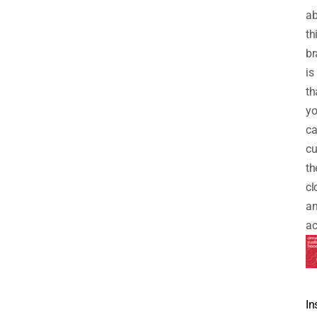
ab
th
br
is
th
y
c
cu
th
cl
a
ac
In