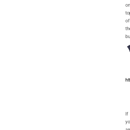
o
to
of
th
bu
ht
If
y
ar