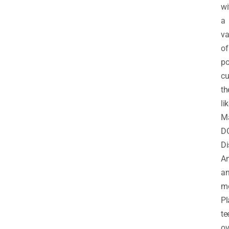
wi
a
va
of
p
cu
t
li
Ma
DC
Di
An
a
mo
Pl
te
ov