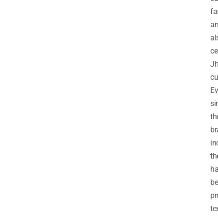
fa
a
al
ce
Jh
cu
Ev
si
th
br
in
th
h
b
pr
te