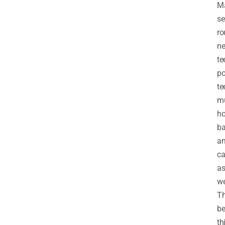
Ma
se
ro
ne
te
po
te
m
ho
ba
a
c
a
we
T
be
th