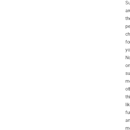
Su
ar
th
pe
ch
fo
yo
No
on
su
me
ot
th
li
fu
a
mo