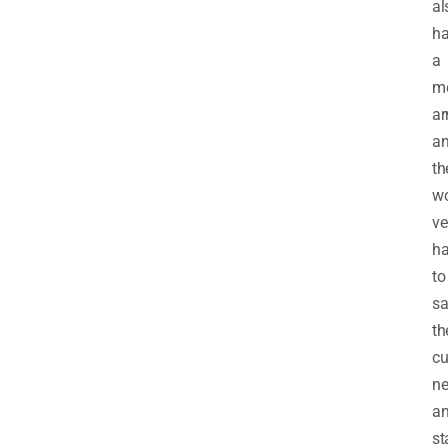
al
h
a
me
a
a
th
w
ve
ha
to
sa
th
cu
ne
a
st